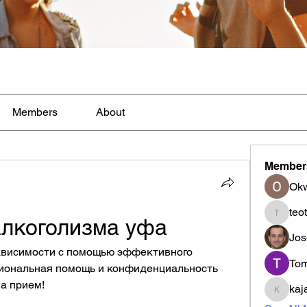
Members
About
Member
Ok
teo
алкоголизма уфа
teotran
Jos
ависимости с помощью эффективного 
To
иональная помощь и конфиденциальность 
а прием!
kaj
kajal11