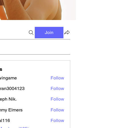
Join
s
wingame
Follow
tran3004123
Follow
3004123
eph Nik.
Follow
mmy Elmers
Follow
al116
Follow
6