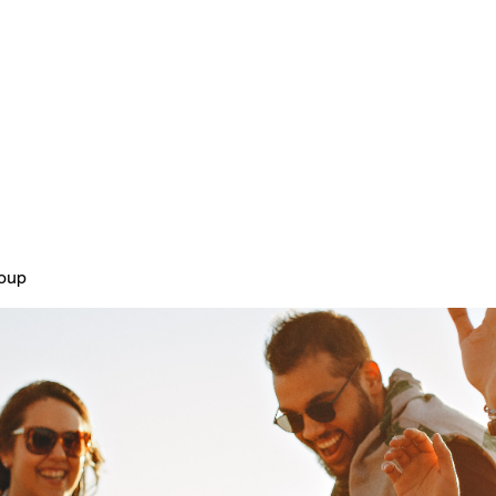
Home
Plans & Pricing
About
roup