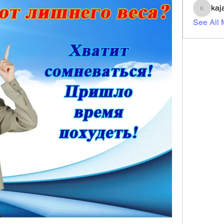
kaj
kajal11
See All