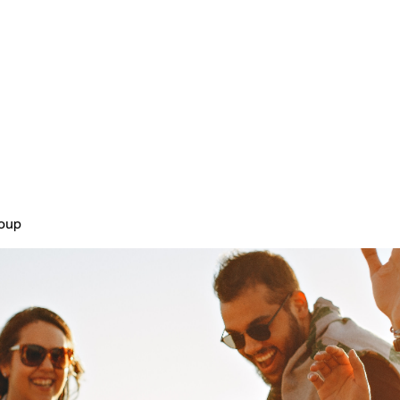
Home
Plans & Pricing
About
roup