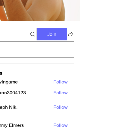
Join
s
wingame
Follow
tran3004123
Follow
3004123
eph Nik.
Follow
mmy Elmers
Follow