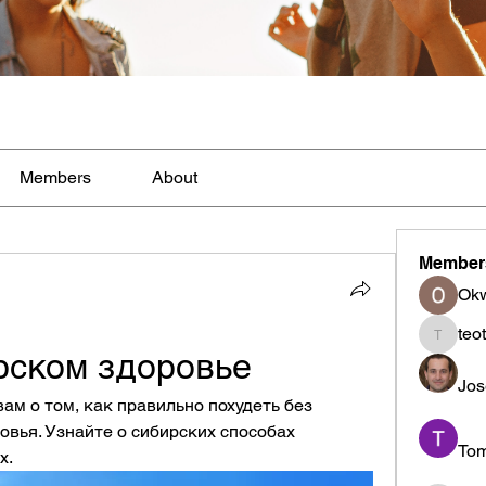
Members
About
Member
Ok
teo
teotran
рском здоровье
Jos
ам о том, как правильно похудеть без 
вья. Узнайте о сибирских способах 
To
х.