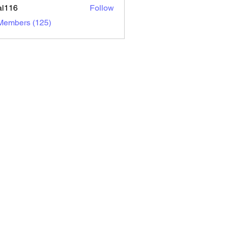
al116
Follow
6
 Members (125)