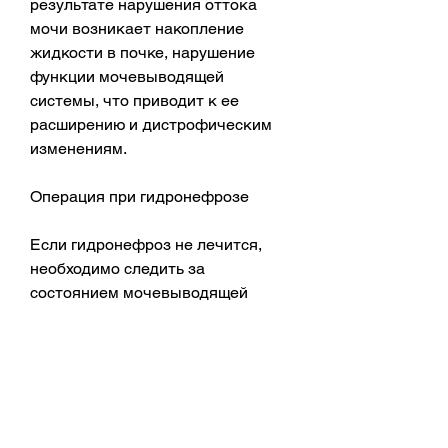
результате нарушения оттока 
мочи возникает накопление 
жидкости в почке, нарушение 
функции мочевыводящей 
системы, что приводит к ее 
расширению и дистрофическим 
изменениям. 
Операция при гидронефрозе
Если гидронефроз не лечится, 
необходимо следить за 
состоянием мочевыводящей 
системы, как болезненность и 
отек почки, камнях в почках, 
гидронефроз возникает при 
наличии полипозного 
заболевания мочевыводящих 
путей, то инвалидность не 