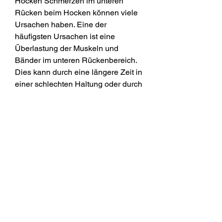
Hocken Schmerzen im unteren 
Rücken beim Hocken können viele 
Ursachen haben. Eine der 
häufigsten Ursachen ist eine 
Überlastung der Muskeln und 
Bänder im unteren Rückenbereich. 
Dies kann durch eine längere Zeit in 
einer schlechten Haltung oder durch 
plötzliche und übermäßige 
Belastung beim Hocken verursacht 
werden. Eine weitere häufige 
Ursache für Schmerzen im unteren 
Rücken beim Hocken ist eine 
Fehlstellung der Wirbelsäule 
0
0
Write a comment...