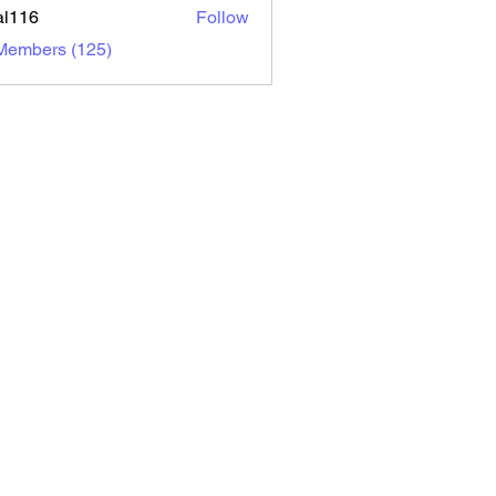
al116
Follow
6
 Members (125)