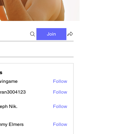
Join
s
wingame
Follow
tran3004123
Follow
3004123
eph Nik.
Follow
mmy Elmers
Follow