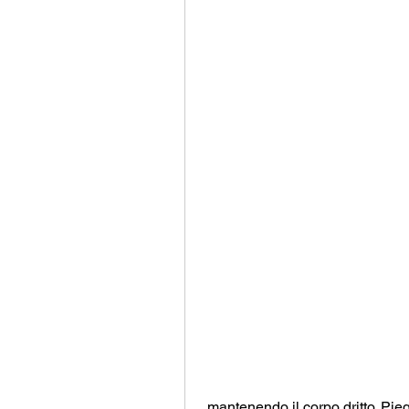
 mantenendo il corpo dritto. Piega i gomiti per abbassare il corpo verso il 