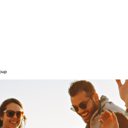
Home
Plans & Pricing
About
roup