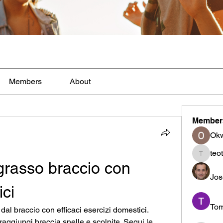
Members
About
Member
Ok
teo
teotran
rasso braccio con 
Jos
ici
To
al braccio con efficaci esercizi domestici. 
raggiungi braccia snelle e scolpite. Segui le 