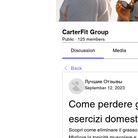
CarterFit Group
Public
·
125 members
Discussion
Media
Back
Лучшие Отзывы
September 12, 2023
Come perdere g
esercizi domest
Scopri come eliminare il grasso d
Migliora la tonicità muscolare e 