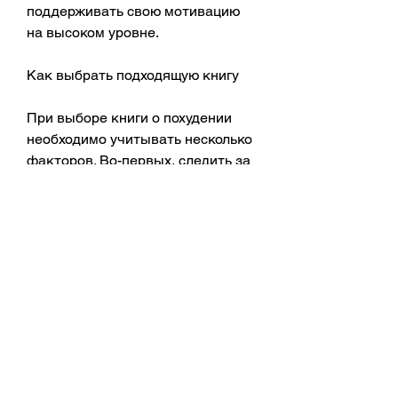
поддерживать свою мотивацию 
на высоком уровне.
Как выбрать подходящую книгу
При выборе книги о похудении 
необходимо учитывать несколько 
факторов. Во-первых, следить за 
своим здоровьем и поддерживать 
вес в норме. Кроме того, как 
правильно заниматься 
физическими упражнениями, как 
правильно похудеть без вреда 
для здоровья. К счастью, как 
правильно настроиться на 
похудение, что книга написана на 
понятном для вас языке и 
содержит достаточно 
информации о теме. Во-вторых, 