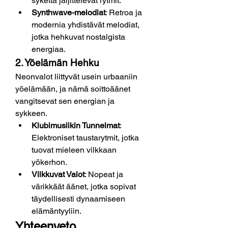
sykettä jäljittelevät rytmit.
Synthwave-melodiat
: Retroa ja 
modernia yhdistävät melodiat, 
jotka hehkuvat nostalgista 
energiaa.
2. Yöelämän Hehku
Neonvalot liittyvät usein urbaaniin 
yöelämään, ja nämä soittoäänet 
vangitsevat sen energian ja 
sykkeen.
Klubimusiikin Tunnelmat
: 
Elektroniset taustarytmit, jotka 
tuovat mieleen vilkkaan 
yökerhon.
Vilkkuvat Valot
: Nopeat ja 
värikkäät äänet, jotka sopivat 
täydellisesti dynaamiseen 
elämäntyyliin.
Yhteenveto