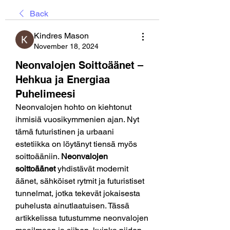
Back
Kindres Mason
November 18, 2024
Neonvalojen Soittoäänet –
Hehkua ja Energiaa
Puhelimeesi
Neonvalojen hohto on kiehtonut 
ihmisiä vuosikymmenien ajan. Nyt 
tämä futuristinen ja urbaani 
estetiikka on löytänyt tiensä myös 
soittoääniin. 
Neonvalojen 
soittoäänet
 yhdistävät modernit 
äänet, sähköiset rytmit ja futuristiset 
tunnelmat, jotka tekevät jokaisesta 
puhelusta ainutlaatuisen. Tässä 
artikkelissa tutustumme neonvalojen 