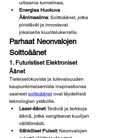
urbaania tunnelmaa.
Energiaa Huokuva 
Äänimaailma
: Soittoäänet, jotka 
piristävät ja innostavat 
jokaisella kuuntelukerralla.
Parhaat Neonvalojen 
Soittoäänet
1. Futuristiset Elektroniset 
Äänet
Tieteiselokuvista ja tulevaisuuden 
kaupunkimaisemista inspiraationsa 
saaneet 
soittoäänet
 ovat täydellisiä 
teknologian ystäville.
Laser-äänet
: Teräviä ja tarkkoja 
ääniä, jotka vangitsevat kuulijan 
välittömästi.
Sähköiset Pulssit
: Neonvalojen 