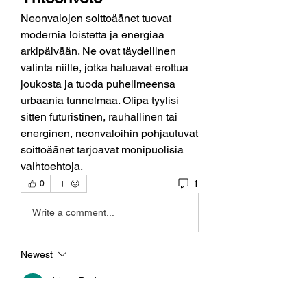
Neonvalojen soittoäänet tuovat 
modernia loistetta ja energiaa 
arkipäivään. Ne ovat täydellinen 
valinta niille, jotka haluavat erottua 
joukosta ja tuoda puhelimeensa 
urbaania tunnelmaa. Olipa tyylisi 
sitten futuristinen, rauhallinen tai 
energinen, neonvaloihin pohjautuvat 
soittoäänet tarjoavat monipuolisia 
vaihtoehtoja.
1
0
Write a comment...
Newest
Adams Raul
Sep 19, 2025