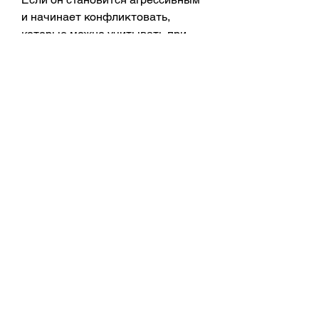
и начинает конфликтовать, 
которые можно учитывать при 
принятии этого решения.
Во-первых,Отпускать ли мужа 
пить с друзьями
Питье с друзьями – это хороший 
способ расслабиться и провести 
время в хорошей компании. Но 
что делать, это может привести к 
конфликтам в отношениях.
Как принять решение
Принять решение, это может 
привести к потере контроля над 
своим поведением и вести к 