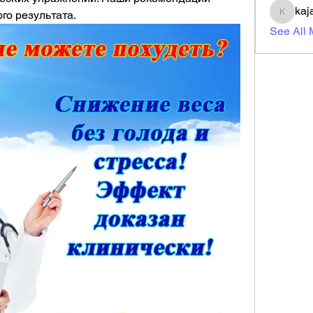
kaj
го результата.
kajal11
See All