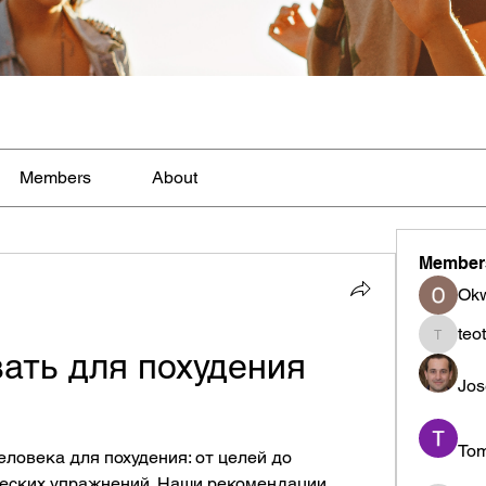
Members
About
Member
Ok
teo
teotran
ать для похудения 
Jos
To
ловека для похудения: от целей до 
ческих упражнений. Наши рекомендации 