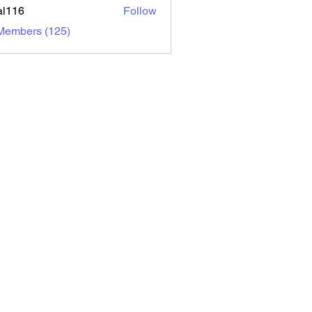
al116
Follow
6
 Members (125)