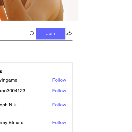
Join
s
wingame
Follow
tran3004123
Follow
3004123
eph Nik.
Follow
mmy Elmers
Follow