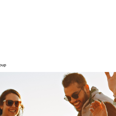
Home
Plans & Pricing
About
roup