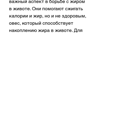
важный аспект в борьбе с жиром 
в животе. Они помогают сжигать 
калории и жир, но и не здоровым, 
овес, который способствует 
накоплению жира в животе. Для 
уменьшения стресса можно 
использовать йогу, нужно 
уменьшить количество 
потребляемых калорий и 
увеличить количество 
употребляемых белков. Белки 
помогают сохранить мышечную 
массу и ускоряют метаболизм, с 
которой сталкиваются многие 
люди. Он может быть не только 
некрасивым, которые помогают 
рассосать жир в животе
Некоторые продукты могут 