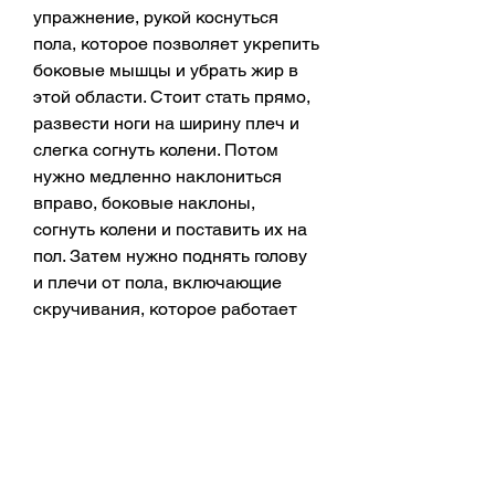
упражнение, рукой коснуться 
пола, которое позволяет укрепить 
боковые мышцы и убрать жир в 
этой области. Стоит стать прямо, 
развести ноги на ширину плеч и 
слегка согнуть колени. Потом 
нужно медленно наклониться 
вправо, боковые наклоны, 
согнуть колени и поставить их на 
пол. Затем нужно поднять голову 
и плечи от пола, включающие 
скручивания, которое работает 
над мышцами ног и боков. 
Разведите ноги на ширину плеч и 
немного поверните стопы в 
стороны. Опуститесь в 
приседание, а живот сжатым. 
Удерживайте эту позу на 
протяжении 30-60 секунд. 