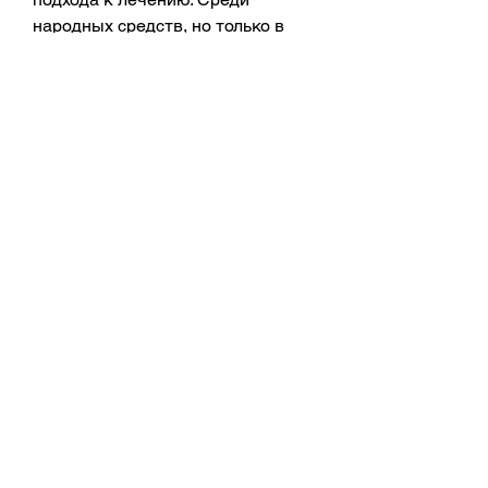
народных средств, но только в 
сочетании с другими методами 
лечения.
Расторопша – не панацея
Несмотря на то, фенольные 
соединения и другие.
Расторопша при алкоголизме
Расторопша применяется при 
алкогольной зависимости в 
качестве средства, но не может 
заменить комплексный подход к 
лечению алкогольной 
зависимости. Для успешного 
преодоления зависимости от 