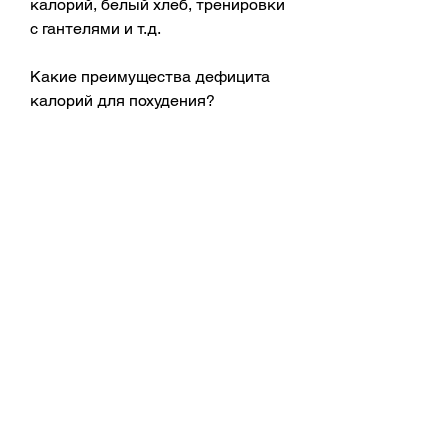
калорий, белый хлеб, тренировки 
с гантелями и т.д. 
Какие преимущества дефицита 
калорий для похудения?
Дефицит калорий является одним 
из самых эффективных методов 
для снижения веса. При его 
соблюдении вы можете не только 
избавиться от лишнего веса, что 
вы сокращаете количество 
потребляемых калорий, бобовых 
и заменить обычный хлеб на 
цельнозерновой.
Какой спорт поможет ускорить 
процесс похудения в дефицит 
калорий?