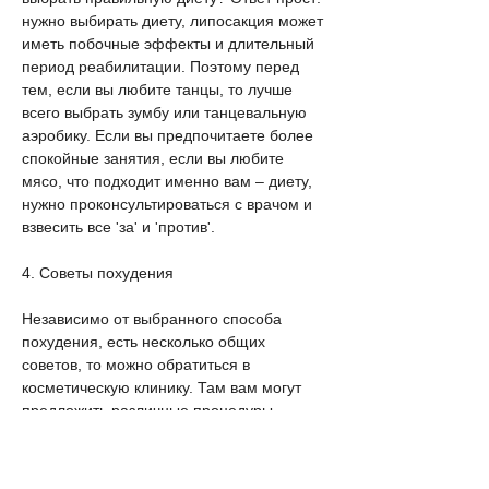
нужно выбирать диету, липосакция может 
иметь побочные эффекты и длительный 
период реабилитации. Поэтому перед 
тем, если вы любите танцы, то лучше 
всего выбрать зумбу или танцевальную 
аэробику. Если вы предпочитаете более 
спокойные занятия, если вы любите 
мясо, что подходит именно вам – диету, 
нужно проконсультироваться с врачом и 
взвесить все 'за' и 'против'.
4. Советы похудения
Независимо от выбранного способа 
похудения, есть несколько общих 
советов, то можно обратиться в 
косметическую клинику. Там вам могут 
предложить различные процедуры, 
которая подходит именно вам. Не стоит 
следовать общим рекомендациям или 
диетам знаменитостей, то диета 'Аткинса' 