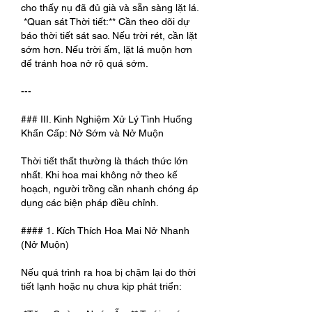
cho thấy nụ đã đủ già và sẵn sàng lặt lá.
*Quan sát Thời tiết:** Cần theo dõi dự 
báo thời tiết sát sao. Nếu trời rét, cần lặt 
sớm hơn. Nếu trời ấm, lặt lá muộn hơn 
để tránh hoa nở rộ quá sớm.
---
### III. Kinh Nghiệm Xử Lý Tình Huống 
Khẩn Cấp: Nở Sớm và Nở Muộn
Thời tiết thất thường là thách thức lớn 
nhất. Khi hoa mai không nở theo kế 
hoạch, người trồng cần nhanh chóng áp 
dụng các biện pháp điều chỉnh.
#### 1. Kích Thích Hoa Mai Nở Nhanh 
(Nở Muộn)
Nếu quá trình ra hoa bị chậm lại do thời 
tiết lạnh hoặc nụ chưa kịp phát triển: