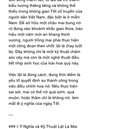
biểu tượng thiêng liêng và không thể 
thiếu trong không gian Tết cổ truyền của 
người dân Việt Nam, đặc biệt là ở miền 
Nam. Để sở hữu một chậu mai bung nở 
rộ đúng vào khoảnh khắc giao thừa, báo 
hiệu một năm mới an khang thịnh 
vượng, người trồng mai phải thực hiện 
một công đoạn then chốt: lặt lá (hay tuốt 
lá). Đây không chỉ là một kỹ thuật chăm 
sóc cây mà còn là một nghệ thuật điều 
tiết nhịp sinh học của loài hoa quý này.
Việc lặt lá đúng cách, đúng thời điểm là 
yếu tố quyết định sự thành công trong 
việc điều chỉnh hoa nở. Nếu thực hiện 
sai sót, mai có thể nở quá sớm, quá 
muộn, hoặc thậm chí là không nở, làm 
mất đi ý nghĩa của ngày Tết.
---
### I. Ý Nghĩa và Kỹ Thuật Lặt Lá Mai 