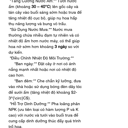
*Tăng Cường Nước Ấm:** Tưới nước 
ấm (khoảng 
30 – 40°C
) lên gốc cây và 
tán cây vào buổi sáng sớm hoặc trưa để 
tăng nhiệt độ cục bộ, giúp nụ hoa hấp 
thụ năng lượng và bung vỏ trấu.
*Sử Dụng Nước Mưa:** Nước mưa 
thường chứa nhiều đạm tự nhiên và có 
nhiệt độ ấm hơn nước máy, có thể giúp 
hoa nở sớm hơn khoảng 
3 ngày
 so với 
dự kiến.
*Điều Chỉnh Nhiệt Độ Môi Trường:**
*Ban ngày:** Đặt cây ở nơi có ánh 
nắng mạnh nhất hoặc nơi có nhiệt độ 
cao hơn.
*Ban đêm:** Che chắn kỹ lưỡng, đưa 
vào nhà hoặc sử dụng bóng đèn dây tóc 
để sưởi ấm (tăng nhiệt độ khoảng $2-
3^{\circ}C$).
*Hỗ Trợ Dinh Dưỡng:** Pha loãng phân 
NPK (ưu tiên loại có hàm lượng P và K 
cao) với nước và tưới vào buổi trưa để 
cung cấp dinh dưỡng thúc đẩy quá trình 
trổ hoa.