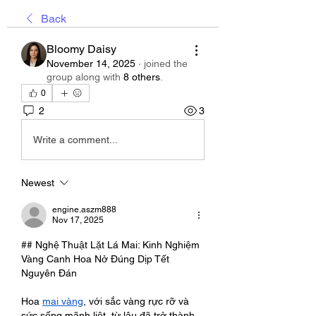
Back
Bloomy Daisy
November 14, 2025
·
joined the
group along with
8 others
.
0
2
3
Write a comment...
Newest
engine.aszm888
Nov 17, 2025
## Nghệ Thuật Lặt Lá Mai: Kinh Nghiệm 
Vàng Canh Hoa Nở Đúng Dịp Tết 
Nguyên Đán
Hoa 
mai vàng
, với sắc vàng rực rỡ và 
sức sống mãnh liệt, từ lâu đã trở thành 