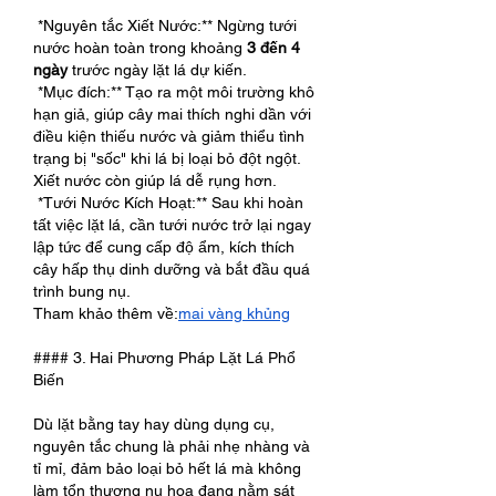
*Nguyên tắc Xiết Nước:** Ngừng tưới 
nước hoàn toàn trong khoảng 
3 đến 4 
ngày
 trước ngày lặt lá dự kiến.
*Mục đích:** Tạo ra một môi trường khô 
hạn giả, giúp cây mai thích nghi dần với 
điều kiện thiếu nước và giảm thiểu tình 
trạng bị "sốc" khi lá bị loại bỏ đột ngột. 
Xiết nước còn giúp lá dễ rụng hơn.
*Tưới Nước Kích Hoạt:** Sau khi hoàn 
tất việc lặt lá, cần tưới nước trở lại ngay 
lập tức để cung cấp độ ẩm, kích thích 
cây hấp thụ dinh dưỡng và bắt đầu quá 
trình bung nụ.
Tham khảo thêm về:
mai vàng khủng
#### 3. Hai Phương Pháp Lặt Lá Phổ 
Biến
Dù lặt bằng tay hay dùng dụng cụ, 
nguyên tắc chung là phải nhẹ nhàng và 
tỉ mỉ, đảm bảo loại bỏ hết lá mà không 
làm tổn thương nụ hoa đang nằm sát 