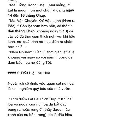
*Mai Trồng Trong Chậu (Mai Kiểng):** 
Lặt lá muộn hơn một chút, khoảng 
ngày 
14 đến 16 tháng Chạp
.
*Mai Vận Chuyển Khí Hậu Lạnh (Nam ra 
Bắc):** Cần lặt sớm hơn hẳn, có thể từ 
đầu tháng Chạp
 (khoảng ngày 5-10) để 
cây có đủ thời gian thích nghi với khí hậu 
lạnh, nơi quá trình nở hoa diễn ra chậm 
hơn nhiều.
*Năm Nhuận:** Cần lùi thời gian lặt lá lại 
khoảng vài ngày so với năm thường để 
đảm bảo hoa nở đúng Tết.
#### 2. Dấu Hiệu Nụ Hoa
Ngoài lịch cố định, việc quan sát nụ hoa 
là kinh nghiệm quý báu của nhà vườn:
*Thời điểm Lặt Lá Thích Hợp:** Khi hai 
lớp vỏ ngoài của nụ hoa đã bắt đầu 
bung ra hoặc rụng đi (thấy được màu 
xanh của nụ bên trong), đó là dấu hiệu 