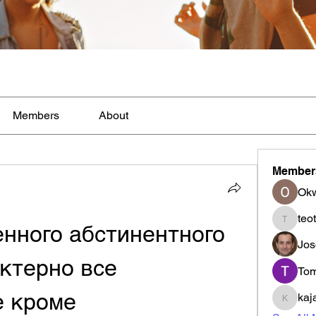
Members
About
Member
Ok
teo
нного абстинентного 
teotran
Jos
ктерно все 
To
е кроме
kaj
kajal11