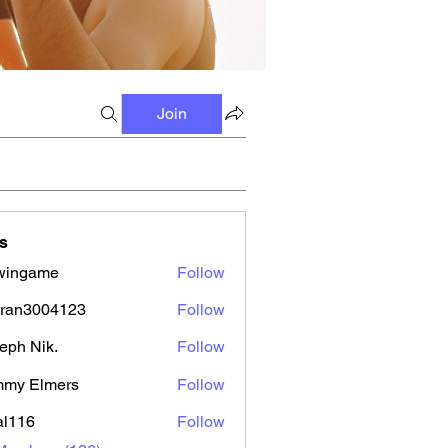
Join
s
wingame
Follow
tran3004123
Follow
3004123
eph Nik.
Follow
mmy Elmers
Follow
al116
Follow
6