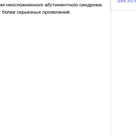
See All
я неосложненного абстинентного синдрома. 
т более серьезных проявлений.