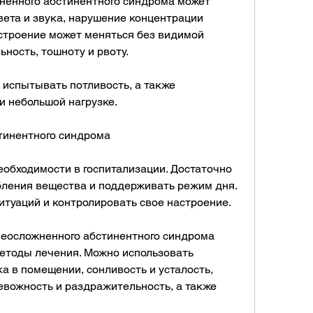
ненного абстинентного синдрома может 
та и звука, нарушение концентрации 
астроение может меняться без видимой 
ность, тошноту и рвоту. 
 испытывать потливость, а также 
и небольшой нагрузке. 
тинентного синдрома
еобходимости в госпитализации. Достаточно 
бления вещества и поддерживать режим дня. 
итуаций и контролировать свое настроение.
еосложненного абстинентного синдрома 
етоды лечения. Можно использовать 
 в помещении, сонливость и усталость, 
евожность и раздражительность, а также 