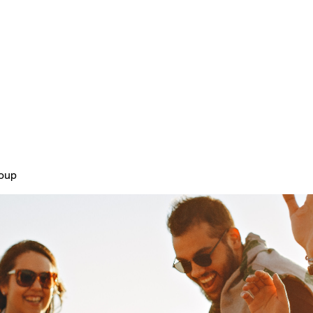
Home
Plans & Pricing
About
roup