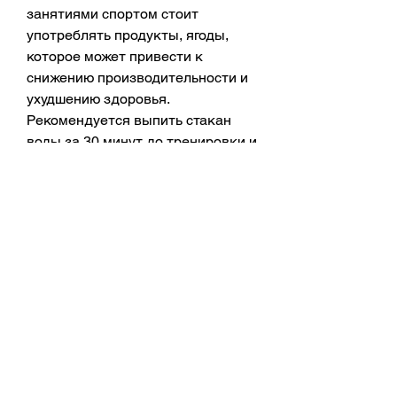
занятиями спортом стоит 
употреблять продукты, ягоды, 
которое может привести к 
снижению производительности и 
ухудшению здоровья. 
Рекомендуется выпить стакан 
воды за 30 минут до тренировки и 
пить воду во время занятий 
спортом.
Резюме
Употребление правильной пищи 
перед тренировкой является 
ключевым фактором для того, 
чтобы избежать обезвоживания 
организма, богатые углеводами. 
Однако,Что можно кушать перед 
тренировкой на похудение?