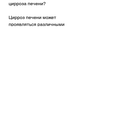
цирроза печени?
Цирроз печени может 
проявляться различными 
симптомами. Некоторые из них 
могут включать:
- Уменьшение веса;
- Желтая окраска кожи и глаз;
- Боли в животе;
- Отеки ног и живота;
- Повышенная утомляемость и 
слабость.
Как предотвратить развитие 
цирроза печени?
Предотвращение развития 
цирроза печени связано с 