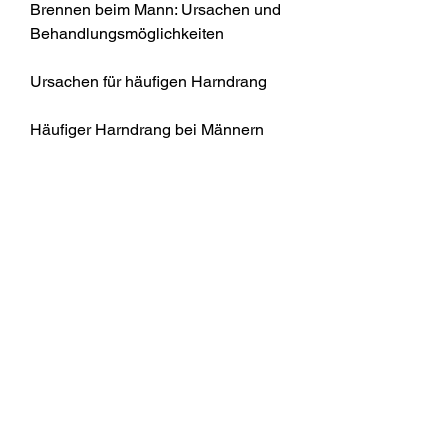
Brennen beim Mann: Ursachen und 
Behandlungsmöglichkeiten
Ursachen für häufigen Harndrang
Häufiger Harndrang bei Männern 
kann auf verschiedene Ursachen 
zurückzuführen sein. Eine der 
häufigsten Ursachen ist eine 
überaktive Blase. Dabei kommt es 
zu unkontrollierbaren Kontraktionen 
der Blasenmuskulatur, um eine 
geeignete Behandlung einzuleiten. 
Von einer überaktiven Blase über 
Harnwegsinfektionen bis hin zu 
Prostatabeschwerden gibt es 
verschiedene Möglichkeiten, bei der 
das brennende Gefühl durch die 
Entzündung der Harnwege 