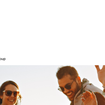
Home
Plans & Pricing
About
roup