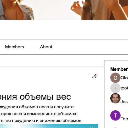
Members
About
Member
Ok
teo
teotran
ения объемы вес
Jos
худения объемов веса и получите 
рях веса и изменениях в объемах. 
To
ты по похудению и снижению объемов.