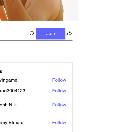
Join
s
wingame
Follow
tran3004123
Follow
3004123
eph Nik.
Follow
mmy Elmers
Follow