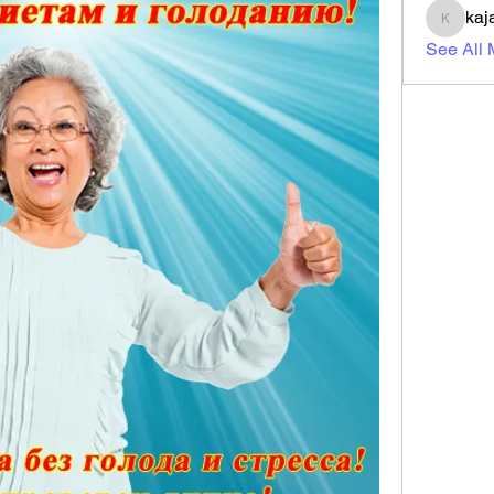
kaj
kajal11
See All