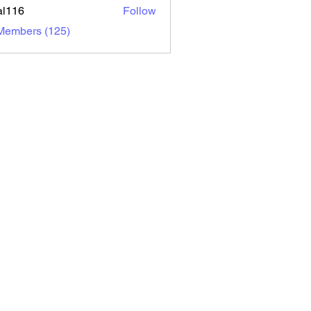
al116
Follow
6
 Members (125)