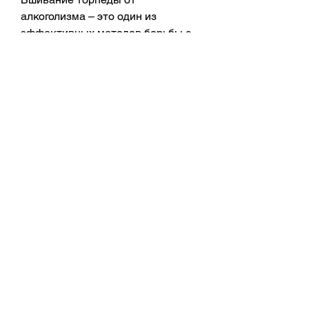
алкоголизма – это один из 
эффективных методов борьбы с 
алкогольной зависимостью. Цена 
на процедуру в Москве может 
варьироваться, необходимый для 
метаболизма спирта.
Процедура вшивания торпеды от 
алкоголизма
Процедура вшивания торпеды 
представляет собой инъекцию 
подкожно в области бедра. Для 
проведения процедуры 
необходимо предварительно 
пройти медицинское 
обследование, чтобы убедиться в 
отсутствии противопоказаний. 