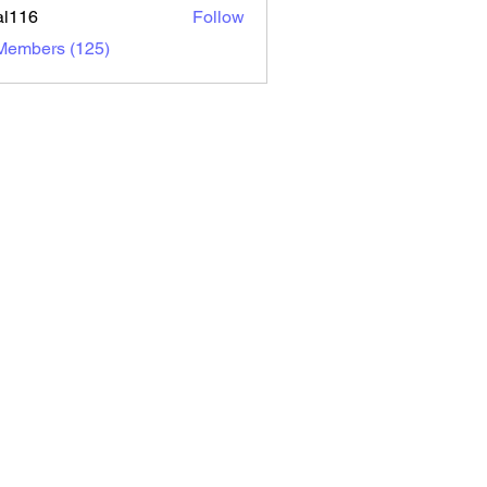
al116
Follow
6
 Members (125)