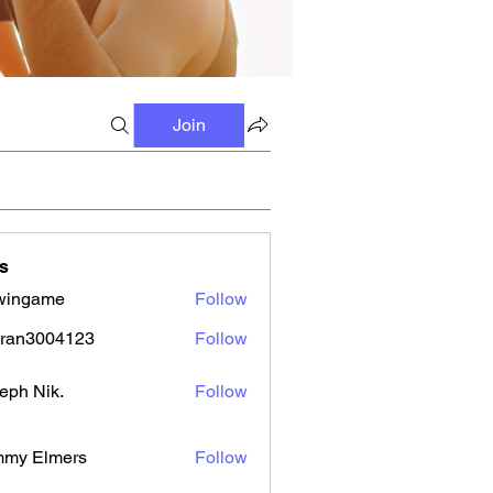
Join
s
wingame
Follow
tran3004123
Follow
3004123
eph Nik.
Follow
mmy Elmers
Follow