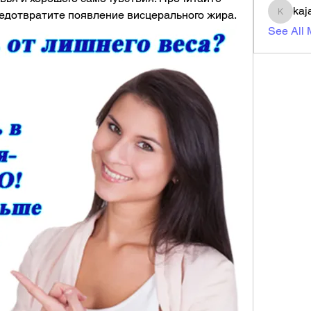
kaj
едотвратите появление висцерального жира.
kajal11
See All