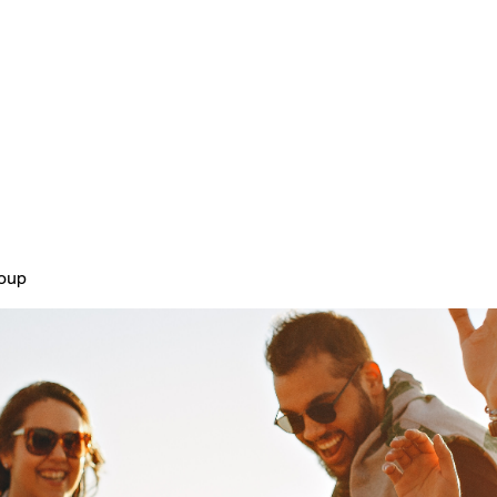
Home
Plans & Pricing
About
roup