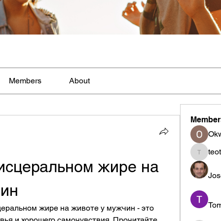
Members
About
Member
Ok
teo
teotran
исцеральном жире на 
Jos
чин
To
еральном жире на животе у мужчин - это 
вья и хорошего самочувствия. Прочитайте 