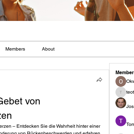
Members
About
Member
Ok
teo
teotran
ebet von 
Jos
zen
To
zen – Entdecken Sie die Wahrheit hinter einer 
inderung von Rückenbeschwerden und erfahren 