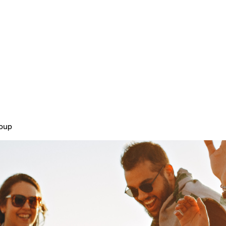
Home
Plans & Pricing
About
roup