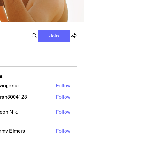
Join
s
wingame
Follow
tran3004123
Follow
3004123
eph Nik.
Follow
mmy Elmers
Follow