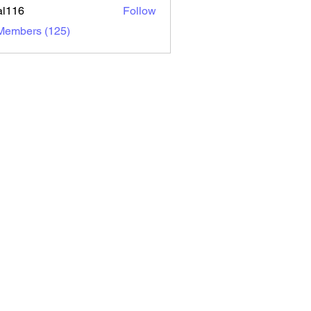
al116
Follow
6
 Members (125)