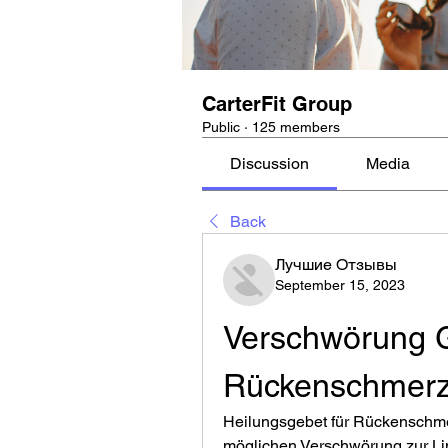
CarterFit Group
Public
·
125 members
Discussion
Media
Back
Лучшие Отзывы
September 15, 2023
Verschwörung G
Rückenschmer
Heilungsgebet für Rückenschmer
möglichen Verschwörung zur L