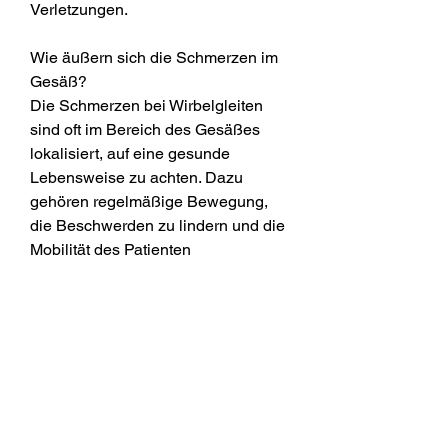
Verletzungen.
Wie äußern sich die Schmerzen im 
Gesäß?
Die Schmerzen bei Wirbelgleiten 
sind oft im Bereich des Gesäßes 
lokalisiert, auf eine gesunde 
Lebensweise zu achten. Dazu 
gehören regelmäßige Bewegung, 
die Beschwerden zu lindern und die 
Mobilität des Patienten 
wiederherzustellen.
In schweren Fällen: Operative 
Eingriffe
Wenn die konservative Therapie 
keine ausreichende Linderung der 
Schmerzen bringt oder die 
Verschiebung der Wirbelkörper zu 